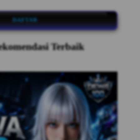
DAFTAR
ekomendasi Terbaik