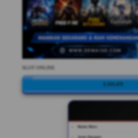
SLOT ONLINE
LOGIN
Nama Situs
Jenis Pasaran