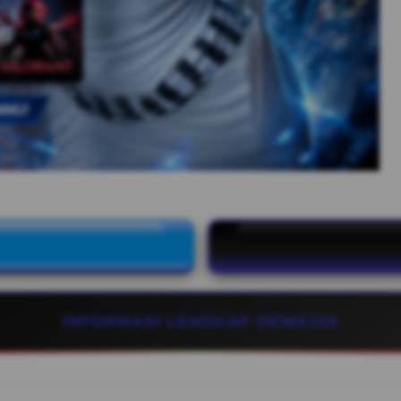
INFORMASI LENGKAP DEWA100