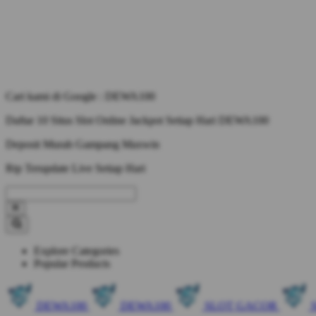
Cari kami di Google : DEWA100
Daftar 10 Situs Slot Online Jackpot Setiap Hari DEWA100
Deposit Murah Gampang Maxwin
Rtp Terupdate Live Setiap Hari
Explore Categories
Popular Products
DEWA100
DEWA100
SLOT GACOR