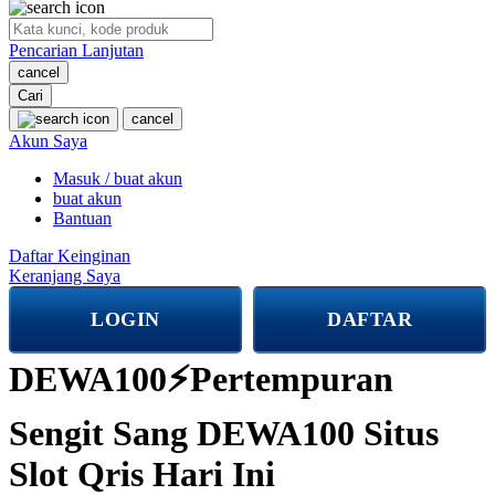
O
Pencarian Lanjutan
Oh Ma Grain
cancel
Okiedog
Cari
cancel
P
Akun Saya
Masuk / buat akun
Peachy
buat akun
Phil & Ted's
Bantuan
Philips Avent
Daftar Keinginan
Keranjang Saya
Pigeon
LOGIN
DAFTAR
Playgro
Poled Global
DEWA100⚡️Pertempuran
Ponycycle
Sengit Sang DEWA100 Situs
Puma
Slot Qris Hari Ini
Pureats