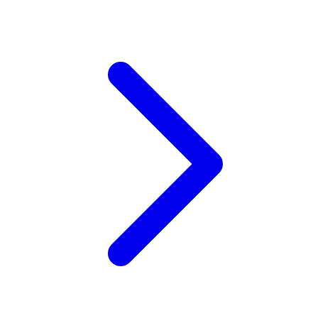
Xootz
Y
Yamatoya
Z
Zaxy
Zoggs
0-9
4Moms
59S