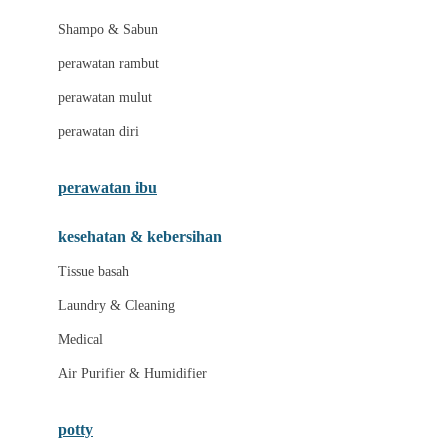
London Taxi
Shampo & Sabun
Love To Dream
perawatan rambut
perawatan mulut
M
perawatan diri
Magformers
Mama's Choice
perawatan ibu
Mamas&Papas
kesehatan & kebersihan
Mamaway
Tissue basah
Maxi Cosi
Laundry & Cleaning
Megabloks
Medical
Micro
Air Purifier & Humidifier
MiDeer
Mimi & Lula
potty
Mini Monkey