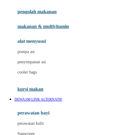
Joie
pengolah makanan
Joolz
Jujube
makanan & multivitamin
K
alat menyusui
Kiddycuts
pompa asi
Kumon
penyimpanan asi
L
cooler bags
Leapfrog
kursi makan
Leclerc
DEWA100 LINK ALTERNATIF
Lee Vierra
Lillebaby
perawatan bayi
Little Bird Told Me
perawatan kulit
Little Miss Janis
Sunscreen